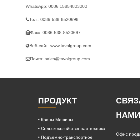
WhatsApp: 0086 15854803000
Тел.:
0086-538-8520698

Факс:
0086-538-8520697

Веб-сайт:
www.tavolgroup.com

Почта:
sales@tavolgroup.com

ПРОДУКТ
СВЯЗ
НАМ
• Краны Машины
• Сельскохозяйственная техника
Офис прода
• Подъемно-транспортное