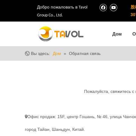
Добро пожаловать в
股
Tavol
30
Group Co., Ltd.
Дом
О
Вы здесь:
Дом
»
Обратная связь
Пожалуйста, свяжитесь с 
Офис продаж: 15F, центр Гошань, № 46, улица Чанчэ

город Тайан, Шаньдун, Китай.