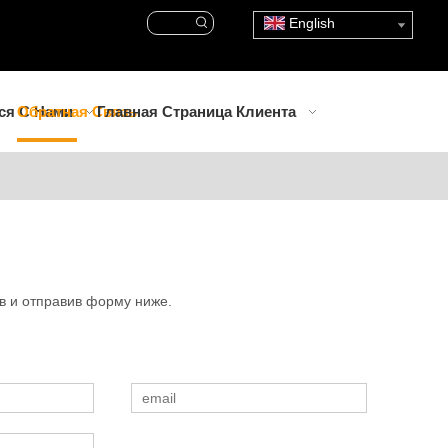
English
ся С Нами
Обратная Связь
Главная Страница Клиента
ив и отправив форму ниже.