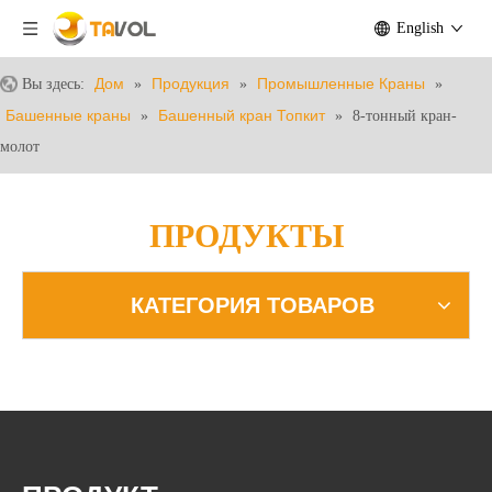
English
Дом
Продукция
Промышленные Краны
Вы здесь:
»
»
»
Башенные краны
Башенный кран Топкит
»
»
8-тонный кран-
молот
ПРОДУКТЫ
КАТЕГОРИЯ ТОВАРОВ